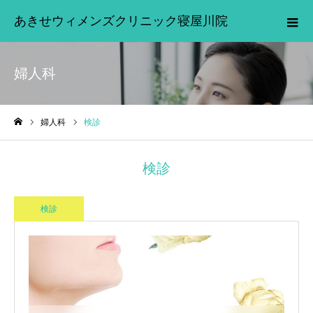
あきせウィメンズクリニック寝屋川院
婦人科
婦人科
検診
ホーム
検診
検診